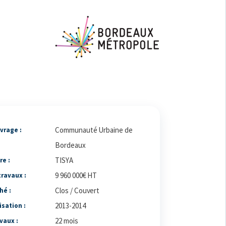
Communauté Urbaine de
vrage :
Bordeaux
TISYA
re :
9 960 000€ HT
ravaux :
Clos / Couvert
hé :
2013-2014
isation :
22 mois
vaux :