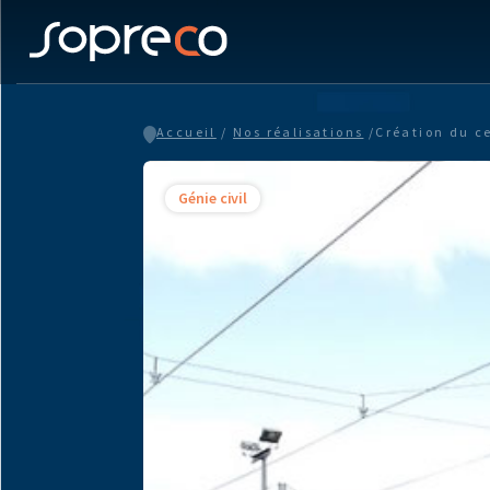
Accueil
/
Nos réalisations
/
Création du c
Génie civil