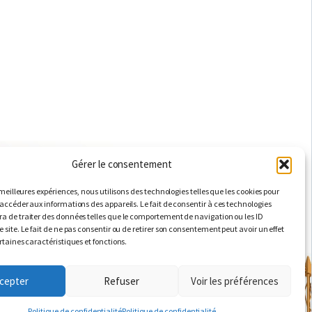
Gérer le consentement
ACM2I
LE GROUPE QUATRE+
MENTIONS LÉGALES
RGPD
s meilleures expériences, nous utilisons des technologies telles que les cookies pour
 accéder aux informations des appareils. Le fait de consentir à ces technologies
LinkedIn
Voir nos actualités
a de traiter des données telles que le comportement de navigation ou les ID
 site. Le fait de ne pas consentir ou de retirer son consentement peut avoir un effet
rtaines caractéristiques et fonctions.
cepter
Refuser
Voir les préférences
Politique de confidentialité
Politique de confidentialité