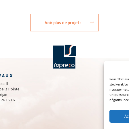
Voir plus de projets
EAUX
Pour offrir le
lis II
stocker et/ou
de la Pointe
nous permettr
éjan
uniques sur ce
 26 15 16
négatif sur ce
Ac