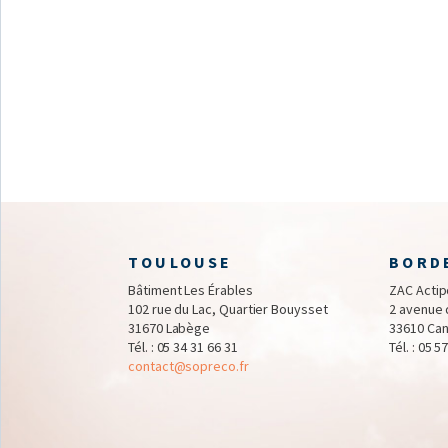
TOULOUSE
BORD
Bâtiment Les Érables
ZAC Actipo
102 rue du Lac, Quartier Bouysset
2 avenue 
31670 Labège
33610 Can
Tél. :
05 34 31 66 31
Tél. :
05 57
contact@sopreco.fr