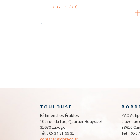
BÈGLES (33)
TOULOUSE
BORD
Bâtiment Les Érables
ZAC Actipo
102 rue du Lac, Quartier Bouysset
2 avenue 
31670 Labège
33610 Can
Tél. :
05 34 31 66 31
Tél. :
05 57
contact@sopreco.fr