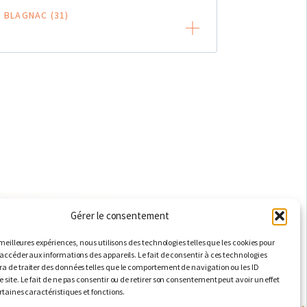
BLAGNAC (31)
Gérer le consentement
ACM2I
LE GROUPE QUATRE+
MENTIONS LÉGALES
RGPD
s meilleures expériences, nous utilisons des technologies telles que les cookies pour
 accéder aux informations des appareils. Le fait de consentir à ces technologies
LinkedIn
a de traiter des données telles que le comportement de navigation ou les ID
Voir nos actualités
 site. Le fait de ne pas consentir ou de retirer son consentement peut avoir un effet
rtaines caractéristiques et fonctions.