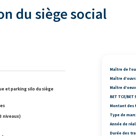
on du siège social
Maître de l’ou
Maître d’ouvr
Maître d’oeuv
ue et parking
s
ilo du siège
BET TCE/BET S
les
Montant des t
Type de marc
3 niveaux)
Année de réal
Durée des tra