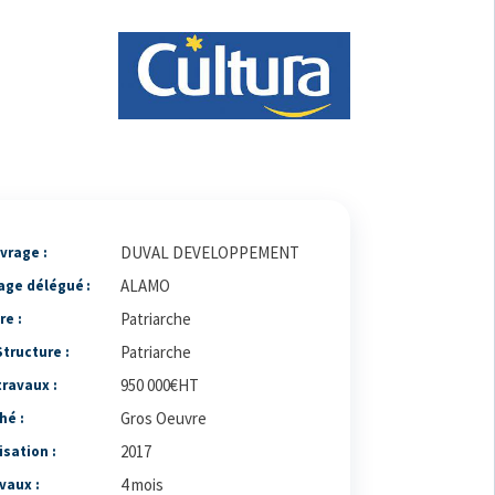
DUVAL DEVELOPPEMENT
vrage :
ALAMO
age délégué :
Patriarche
re :
Patriarche
tructure :
950 000€HT
ravaux :
Gros Oeuvre
hé :
2017
isation :
4 mois
vaux :