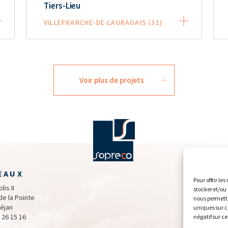
Tiers-Lieu
VILLEFRANCHE-DE-LAURAGAIS (31)
Voir plus de projets
EAUX
Pour offrir le
lis II
stocker et/ou
de la Pointe
nous permettr
éjan
uniques sur ce
 26 15 16
négatif sur ce