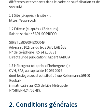
différents intervenants dans le cadre de sa réalisation et de
son suivi :
1.1 Site (ci-après « le site ») :
https://sopreco.fr
1.2 Éditeur (ci-après « l’éditeur ») :
Raison sociale : SARL SOPRECO
SIRET : 58080042300049
Adresse : 102 rue du lac 31670 LABÈGE
N° de téléphone : 05 34 31 66 31
Directeur de publication : Gilbert GARCIA
1.3 Hébergeur (ci-après « l’hébergeur ») :
OVH, SAS, au capital de 10 069 020 €
dont le siège social est situé : 2 rue Kellermann, 59100
Roubaix
immatriculée au RCS de Lille Métropole
N°SIREN 424 761 419.
2. Conditions générales