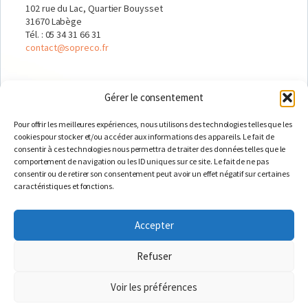
102 rue du Lac, Quartier Bouysset
31670 Labège
Tél. :
05 34 31 66 31
contact@sopreco.fr
BORDEAUX
Gérer le consentement
ZAC Actipolis II
2 avenue de la Pointe
Pour offrir les meilleures expériences, nous utilisons des technologies telles que les
33610 Canéjan
cookies pour stocker et/ou accéder aux informations des appareils. Le fait de
Tél. :
05 57 26 15 16
consentir à ces technologies nous permettra de traiter des données telles que le
comportement de navigation ou les ID uniques sur ce site. Le fait de ne pas
ACM2I
consentir ou de retirer son consentement peut avoir un effet négatif sur certaines
caractéristiques et fonctions.
LE GROUPE QUATRE+
MENTIONS LÉGALES
RGPD
Accepter
Refuser
Voir les préférences